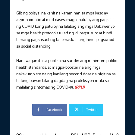
Giit ng opisyal na kahit na karamihan sa mga kaso ay
asymptomatic at mild cases, magpapatuloy ang pagkalat
ng COVID kung patuloy na lalabag ang mga Dabawenyo
sa mga health protocols tulad ng ‘di pagsusuot at hindi
tamang pagsusuot ng facemask, at ang hindi pagsunod
sa social distancing.
Nanawagan ito sa publiko na sundin ang minimum public
health standards, at magpa-booster na ang mga
nakakumpleto na ng kanilang second dose na higit na sa
tatlong buwan bilang dagdag na proteksiyon mula sa
malalang sintomas ng COVID-19.
(RPU)
Facebook
Twitter
Previous article
Next article