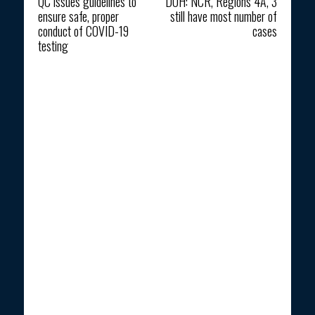
QC issues guidelines to
DOH: NCR, Regions 4A, 3
ensure safe, proper
still have most number of
conduct of COVID-19
cases
testing