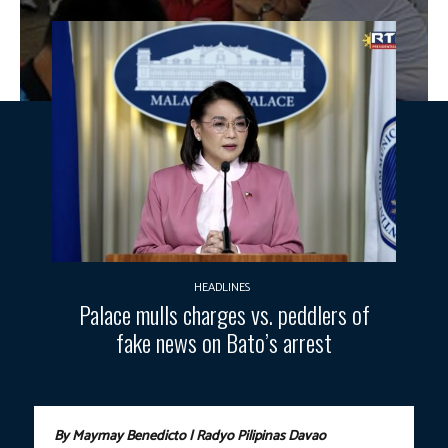
HEADLINES
Palace mulls charges vs. peddlers of
fake news on Bato’s arrest
By Maymay Benedicto | Radyo Pilipinas Davao