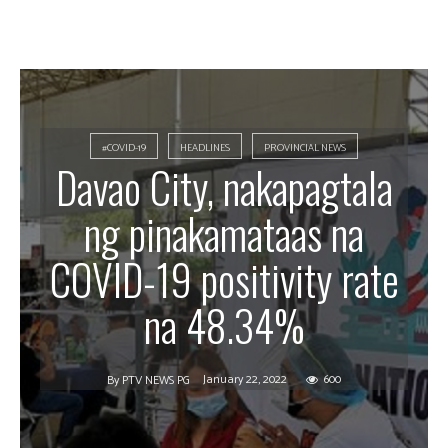
#COVID-19
HEADLINES
PROVINCIAL NEWS
Davao City, nakapagtala
ng pinakamataas na
COVID-19 positivity rate
na 48.34%
January 22, 2022
600
By
PTV NEWS PG