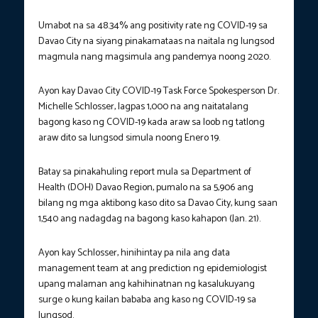
Umabot na sa 48.34% ang positivity rate ng COVID-19 sa
Davao City na siyang pinakamataas na naitala ng lungsod
magmula nang magsimula ang pandemya noong 2020.
Ayon kay Davao City COVID-19 Task Force Spokesperson Dr.
Michelle Schlosser, lagpas 1,000 na ang naitatalang
bagong kaso ng COVID-19 kada araw sa loob ng tatlong
araw dito sa lungsod simula noong Enero 19.
Batay sa pinakahuling report mula sa Department of
Health (DOH) Davao Region, pumalo na sa 5,906 ang
bilang ng mga aktibong kaso dito sa Davao City, kung saan
1,540 ang nadagdag na bagong kaso kahapon (Jan. 21).
Ayon kay Schlosser, hinihintay pa nila ang data
management team at ang prediction ng epidemiologist
upang malaman ang kahihinatnan ng kasalukuyang
surge o kung kailan bababa ang kaso ng COVID-19 sa
lungsod.