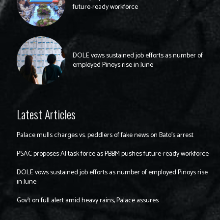
future-ready workforce
DOLE vows sustained job efforts as number of
employed Pinoys rise in June
Latest Articles
Palace mulls charges vs. peddlers of fake news on Bato’s arrest
PSAC proposes AI task force as PBBM pushes future-ready workforce
DOLE vows sustained job efforts as number of employed Pinoys rise
in June
Gov’t on full alert amid heavy rains, Palace assures