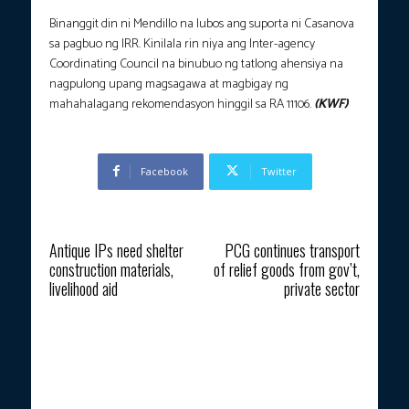
Binanggit din ni Mendillo na lubos ang suporta ni Casanova
sa pagbuo ng IRR. Kinilala rin niya ang Inter-agency
Coordinating Council na binubuo ng tatlong ahensiya na
nagpulong upang magsagawa at magbigay ng
mahahalagang rekomendasyon hinggil sa RA 11106.
(KWF)
Facebook
Twitter
Previous article
Next article
Antique IPs need shelter
PCG continues transport
construction materials,
of relief goods from gov’t,
livelihood aid
private sector