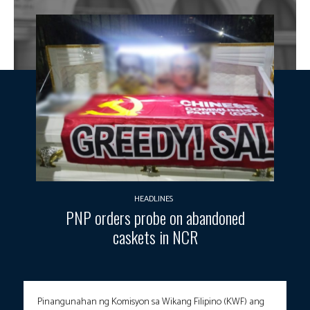
HEADLINES
PNP orders probe on abandoned
caskets in NCR
Pinangunahan ng Komisyon sa Wikang Filipino (KWF) ang