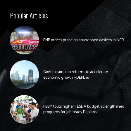
Popular Articles
PNP orders probe on abandoned caskets in NCR
Gov’t to ramp up reforms to accelerate
economic growth —DEPDev
PBBM touts higher TESDA budget, strengthened
programs for job-ready Filipinos