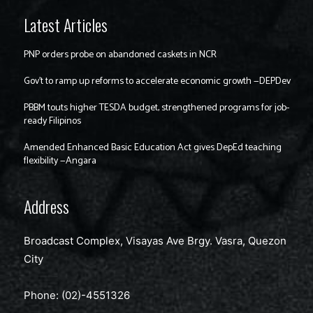
Latest Articles
PNP orders probe on abandoned caskets in NCR
Gov’t to ramp up reforms to accelerate economic growth —DEPDev
PBBM touts higher TESDA budget, strengthened programs for job-
ready Filipinos
Amended Enhanced Basic Education Act gives DepEd teaching
flexibility —Angara
Address
Broadcast Complex, Visayas Ave Brgy. Vasra, Quezon
City
Phone: (02)-4551326