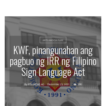
ARTS AND CULTURE
KWF, pinangunahan ang
pagbuo ng IRR ng Filipino
Sign Language Act
December 23, 2021
280
By
PTV NEWS AG