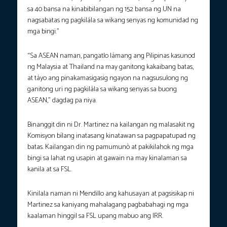
sa 40 bansa na kinabibilangan ng 152 bansa ng UN na
nagsabatas ng pagkilála sa wikang senyas ng komunidad ng
mga bingi.”
“Sa ASEAN naman, pangatlo lámang ang Pilipinas kasunod
ng Malaysia at Thailand na may ganitong kakaibang batas,
at táyo ang pinakamasigasig ngayon na nagsusulong ng
ganitong uri ng pagkilála sa wikang senyas sa buong
ASEAN,” dagdag pa niya.
Binanggit din ni Dr. Martinez na kailangan ng malasakit ng
Komisyon bílang inatasang kinatawan sa pagpapatupad ng
batas. Kailangan din ng pamumunò at pakikilahok ng mga
bingi sa lahat ng usapin at gawain na may kinalaman sa
kanila at sa FSL.
Kinilala naman ni Mendillo ang kahusayan at pagsisikap ni
Martinez sa kaniyang mahalagang pagbabahagi ng mga
kaalaman hinggil sa FSL upang mabuo ang IRR.