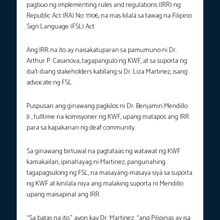
pagbuo ng implementing rules and regulations (IRR) ng
Republic Act (RA) No. 11106, na mas kilalá sa tawag na Filipino
Sign Language (FSL) Act.
Ang IRR na ito ay naisakatuparan sa pamumuno ni Dr.
Arthur P. Casanova, tagapangulo ng KWF, at sa suporta ng
iba’t-ibang stakeholders kabílang si Dr. Liza Martinez, isang
advocate ng FSL.
Puspusan ang ginawang pagkilos ni Dr. Benjamin Mendillo
Jr., fulltime na komisyoner ng KWF, upang matapos ang IRR
para sa kapakanan ng deaf community.
Sa ginawang birtuwal na pagtataas ng watawat ng KWF
kamakailan, ipinahayag ni Martinez, pangunahing
tagapagsulong ng FSL, na masayáng-masaya siyá sa suporta
ng KWF at kinilala niya ang malaking suporta ni Mendillo
upang maisapinal ang IRR.
“Sa batas na ito,” ayon kay Dr. Martinez, “ang Pilipinas ay isa