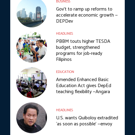
BUSINESS
Gov’t to ramp up reforms to
accelerate economic growth —
DEPDev
HEADLINES
PBBM touts higher TESDA
budget, strengthened
programs for job-ready
Filipinos
EDUCATION
Amended Enhanced Basic
Education Act gives DepEd
teaching flexibility —Angara
HEADLINES
U.S. wants Quiboloy extradited
‘as soon as possible’ —envoy